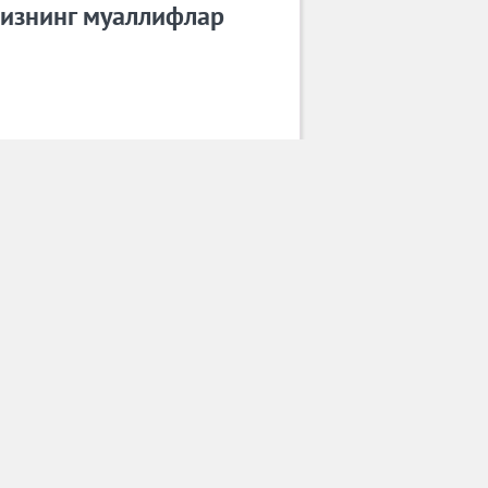
изнинг муаллифлар
Гўзал Ортиқова
Барча муаллифлар