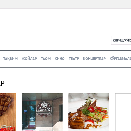
КИРИШ/РЎЙ
L
ТАҚВИМ
ЖОЙЛАР
ТАОМ
КИНО
ТЕАТР
КОНЦЕРТЛАР
КЎРГАЗМАЛ
АР