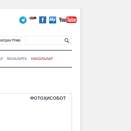
ХАТДАН ЎТИШ
АР
БОЛАЛАРГА
МАҚОЛАЛАР
ФОТОҲИСОБОТ