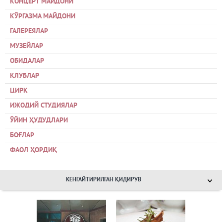
КОНЦЕРТ МАЙДОНИ
КЎРГАЗМА МАЙДОНИ
ГАЛЕРЕЯЛАР
МУЗЕЙЛАР
ОБИДАЛАР
КЛУБЛАР
ЦИРК
ИЖОДИЙ СТУДИЯЛАР
ЎЙИН ҲУДУДЛАРИ
БОҒЛАР
ФАОЛ ҲОРДИҚ
КЕНГАЙТИРИЛГАН ҚИДИРУВ