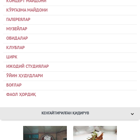
КОНЦЕРТ МАЙДОНИ
КЎРГАЗМА МАЙДОНИ
ГАЛЕРЕЯЛАР
МУЗЕЙЛАР
ОБИДАЛАР
КЛУБЛАР
ЦИРК
ИЖОДИЙ СТУДИЯЛАР
ЎЙИН ҲУДУДЛАРИ
БОҒЛАР
ФАОЛ ҲОРДИҚ
КЕНГАЙТИРИЛГАН ҚИДИРУВ