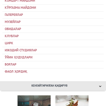
КОНЦЕРТ МАЙДОНИ
КЎРГАЗМА МАЙДОНИ
ГАЛЕРЕЯЛАР
МУЗЕЙЛАР
ОБИДАЛАР
КЛУБЛАР
ЦИРК
ИЖОДИЙ СТУДИЯЛАР
ЎЙИН ҲУДУДЛАРИ
БОҒЛАР
ФАОЛ ҲОРДИҚ
КЕНГАЙТИРИЛГАН ҚИДИРУВ