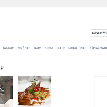
КИРИШ/РЎЙ
L
ТАҚВИМ
ЖОЙЛАР
ТАОМ
КИНО
ТЕАТР
КОНЦЕРТЛАР
КЎРГАЗМАЛ
АР