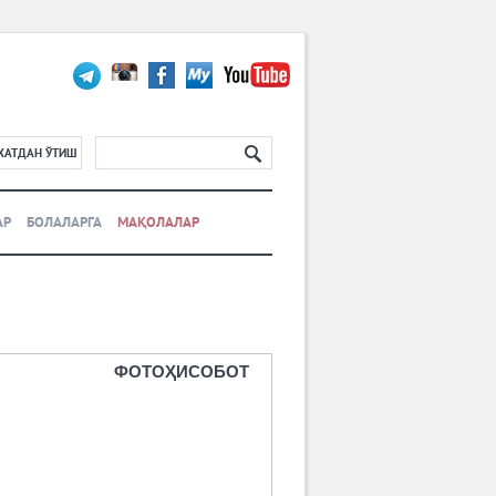
ХАТДАН ЎТИШ
АР
БОЛАЛАРГА
МАҚОЛАЛАР
ФОТОҲИСОБОТ