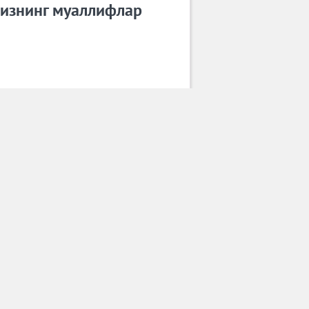
изнинг муаллифлар
Умид Искандаров
Барча муаллифлар