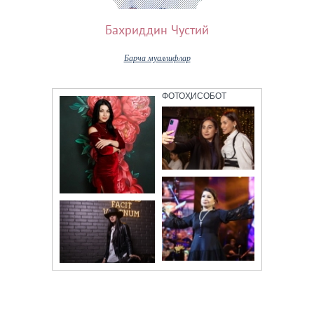
Бахриддин Чустий
Барча муаллифлар
ФОТОҲИСОБОТ