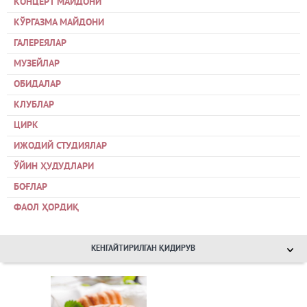
КОНЦЕРТ МАЙДОНИ
КЎРГАЗМА МАЙДОНИ
ГАЛЕРЕЯЛАР
МУЗЕЙЛАР
ОБИДАЛАР
КЛУБЛАР
ЦИРК
ИЖОДИЙ СТУДИЯЛАР
ЎЙИН ҲУДУДЛАРИ
БОҒЛАР
ФАОЛ ҲОРДИҚ
КЕНГАЙТИРИЛГАН ҚИДИРУВ