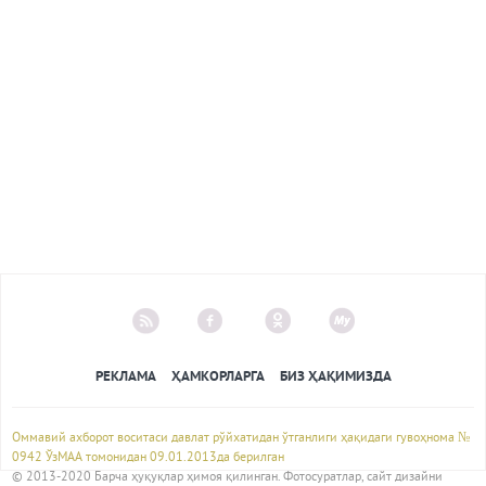
РЕКЛАМА
ҲАМКОРЛАРГА
БИЗ ҲАҚИМИЗДА
Оммавий ахборот воситаси давлат рўйхатидан ўтганлиги ҳақидаги гувоҳнома №
0942 ЎзМАА томонидан 09.01.2013да берилган
© 2013-2020 Барча ҳуқуқлар ҳимоя қилинган. Фотосуратлар, сайт дизайни