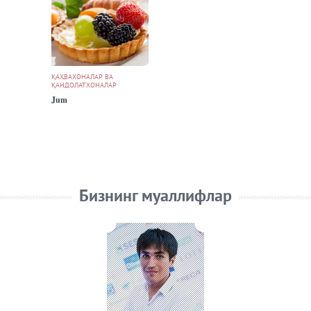
ҚАҲВАХОНАЛАР ВА
ҚАНДОЛАТХОНАЛАР
Jum
Бизнинг муаллифлар