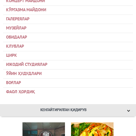
КОНЦЕРТ МАЙДОНИ
КЎРГАЗМА МАЙДОНИ
ГАЛЕРЕЯЛАР
МУЗЕЙЛАР
ОБИДАЛАР
КЛУБЛАР
ЦИРК
ИЖОДИЙ СТУДИЯЛАР
ЎЙИН ҲУДУДЛАРИ
БОҒЛАР
ФАОЛ ҲОРДИҚ
КЕНГАЙТИРИЛГАН ҚИДИРУВ