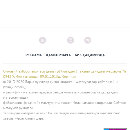
РЕКЛАМА
ҲАМКОРЛАРГА
БИЗ ҲАҚИМИЗДА
Оммавий ахборот воситаси давлат рўйхатидан ўтганлиги ҳақидаги гувоҳнома №
0942 ЎзМАА томонидан 09.01.2013да берилган
© 2013-2020 Барча ҳуқуқлар ҳимоя қилинган. Фотосуратлар, сайт дизайни
(ташқи безаги),
муаллифлик материаллари, ёки сайтда жойлаштирилган бошқа ҳар қандай
материаллардан
фойдаланиш фақат сайт маъмурияти рухсати билан амалга оширилади. Сайтдан
маълумот руҳидаги
ҳар қандай материални олиб бошқа сайтда жойлаштирилганда манбага фаол
ҳавола кўрсатилиши шарт.