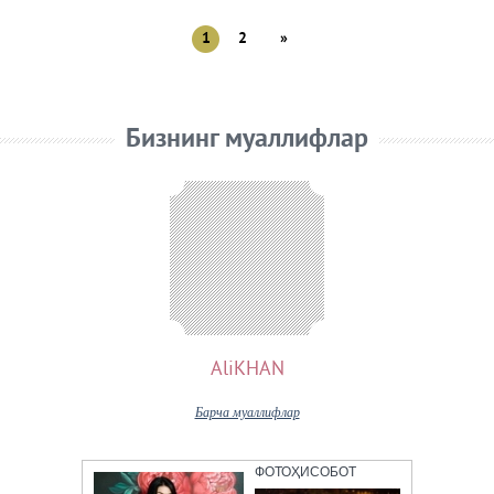
1
2
»
Бизнинг муаллифлар
AliKHAN
Барча муаллифлар
ФОТОҲИСОБОТ