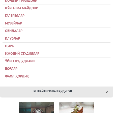
КОНЦЕРТ МАЙДОНИ
КЎРГАЗМА МАЙДОНИ
ГАЛЕРЕЯЛАР
МУЗЕЙЛАР
ОБИДАЛАР
КЛУБЛАР
ЦИРК
ИЖОДИЙ СТУДИЯЛАР
ЎЙИН ҲУДУДЛАРИ
БОҒЛАР
ФАОЛ ҲОРДИҚ
КЕНГАЙТИРИЛГАН ҚИДИРУВ