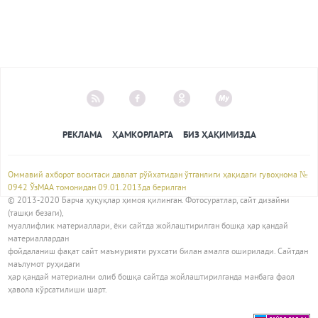
РЕКЛАМА
ҲАМКОРЛАРГА
БИЗ ҲАҚИМИЗДА
Оммавий ахборот воситаси давлат рўйхатидан ўтганлиги ҳақидаги гувоҳнома №
0942 ЎзМАА томонидан 09.01.2013да берилган
© 2013-2020 Барча ҳуқуқлар ҳимоя қилинган. Фотосуратлар, сайт дизайни
(ташқи безаги),
муаллифлик материаллари, ёки сайтда жойлаштирилган бошқа ҳар қандай
материаллардан
фойдаланиш фақат сайт маъмурияти рухсати билан амалга оширилади. Сайтдан
маълумот руҳидаги
ҳар қандай материални олиб бошқа сайтда жойлаштирилганда манбага фаол
ҳавола кўрсатилиши шарт.