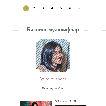
1
2
3
4
5
6
»
Бизнинг муаллифлар
Гулюз Умарова
Барча муаллифлар
ФОТОҲИСОБОТ