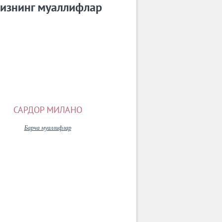
изнинг муаллифлар
САРДОР МИЛАНО
Барча муаллифлар