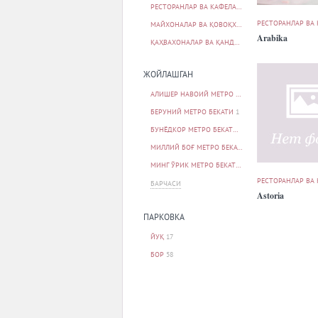
РЕСТОРАНЛАР ВА КАФЕЛАР
73
РЕСТОРАНЛАР ВА
МАЙХОНАЛАР ВА ҚОВОҚХОНАЛАР
2
Arabika
ҚАҲВАХОНАЛАР ВА ҚАНДОЛАТХОНАЛАР
1
ЖОЙЛАШГАН
АЛИШЕР НАВОИЙ МЕТРО БЕКАТИ
1
БЕРУНИЙ МЕТРО БЕКАТИ
1
БУНЁДКОР МЕТРО БЕКАТИ
1
МИЛЛИЙ БОҒ МЕТРО БЕКАТИ
1
МИНГ ЎРИК МЕТРО БЕКАТИ
1
РЕСТОРАНЛАР ВА
БАРЧАСИ
Astoria
ПАРКОВКА
ЙУҚ
17
БОР
58