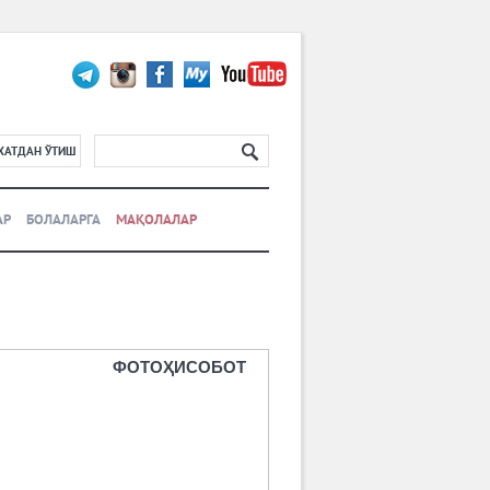
ХАТДАН ЎТИШ
АР
БОЛАЛАРГА
МАҚОЛАЛАР
ФОТОҲИСОБОТ