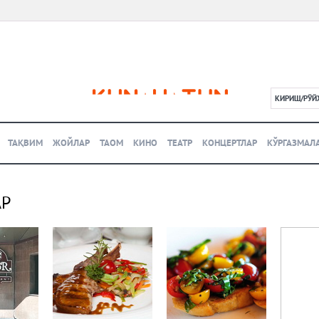
КИРИШ/РЎЙ
L
ТАҚВИМ
ЖОЙЛАР
ТАОМ
КИНО
ТЕАТР
КОНЦЕРТЛАР
КЎРГАЗМАЛ
АР