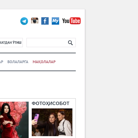
ХАТДАН ЎТИШ
АР
БОЛАЛАРГА
МАҚОЛАЛАР
ФОТОҲИСОБОТ