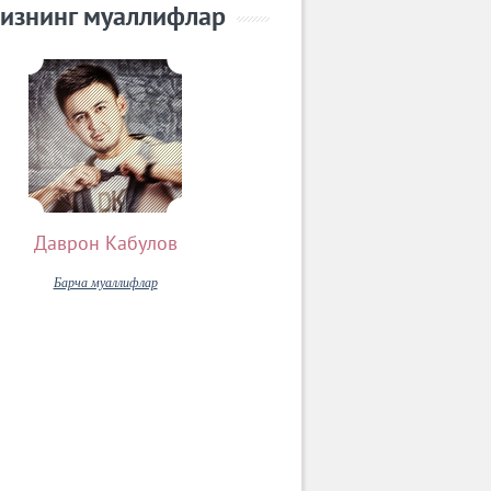
изнинг муаллифлар
Даврон Кабулов
Барча муаллифлар