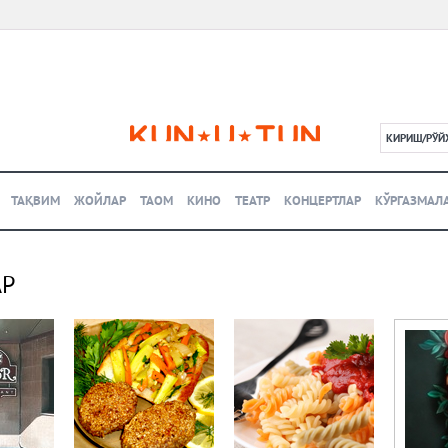
КИРИШ/РЎЙ
L
ТАҚВИМ
ЖОЙЛАР
ТАОМ
КИНО
ТЕАТР
КОНЦЕРТЛАР
КЎРГАЗМАЛ
АР