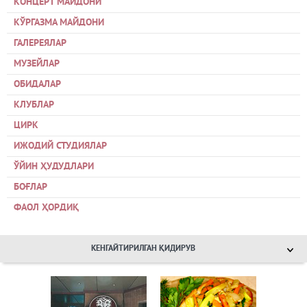
КОНЦЕРТ МАЙДОНИ
КЎРГАЗМА МАЙДОНИ
ГАЛЕРЕЯЛАР
МУЗЕЙЛАР
ОБИДАЛАР
КЛУБЛАР
ЦИРК
ИЖОДИЙ СТУДИЯЛАР
ЎЙИН ҲУДУДЛАРИ
БОҒЛАР
ФАОЛ ҲОРДИҚ
КЕНГАЙТИРИЛГАН ҚИДИРУВ