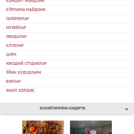
КОНЦЕРТ МАЙДОНИ
КЎРГАЗМА МАЙДОНИ
ГАЛЕРЕЯЛАР
МУЗЕЙЛАР
ОБИДАЛАР
КЛУБЛАР
ЦИРК
ИЖОДИЙ СТУДИЯЛАР
ЎЙИН ҲУДУДЛАРИ
БОҒЛАР
ФАОЛ ҲОРДИҚ
КЕНГАЙТИРИЛГАН ҚИДИРУВ