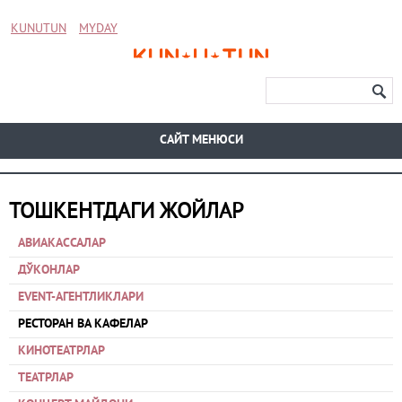
KUNUTUN
MYDAY
CАЙТ МЕНЮСИ
ТОШКЕНТДАГИ ЖОЙЛАР
АВИАКАССАЛАР
ДЎКОНЛАР
EVENT-АГЕНТЛИКЛАРИ
РЕСТОРАН ВА КАФЕЛАР
КИНОТЕАТРЛАР
ТЕАТРЛАР