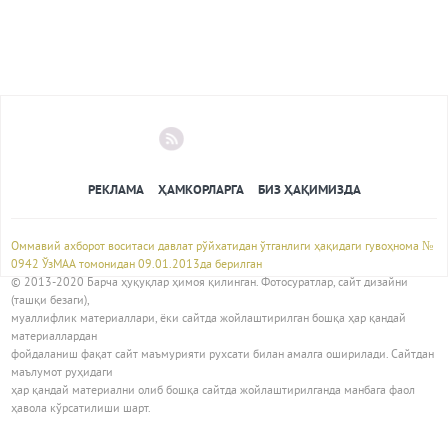
РЕКЛАМА
ҲАМКОРЛАРГА
БИЗ ҲАҚИМИЗДА
Оммавий ахборот воситаси давлат рўйхатидан ўтганлиги ҳақидаги гувоҳнома №
0942 ЎзМАА томонидан 09.01.2013да берилган
© 2013-2020 Барча ҳуқуқлар ҳимоя қилинган. Фотосуратлар, сайт дизайни
(ташқи безаги),
муаллифлик материаллари, ёки сайтда жойлаштирилган бошқа ҳар қандай
материаллардан
фойдаланиш фақат сайт маъмурияти рухсати билан амалга оширилади. Сайтдан
маълумот руҳидаги
ҳар қандай материални олиб бошқа сайтда жойлаштирилганда манбага фаол
ҳавола кўрсатилиши шарт.