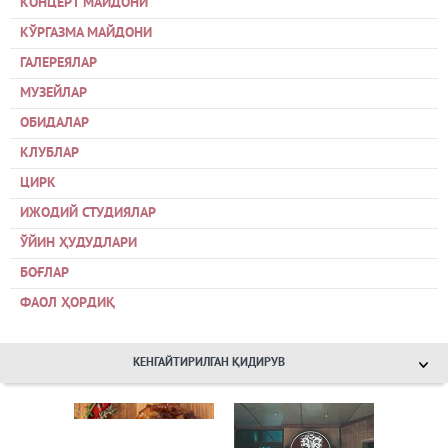
КОНЦЕРТ МАЙДОНИ
КЎРГАЗМА МАЙДОНИ
ГАЛЕРЕЯЛАР
МУЗЕЙЛАР
ОБИДАЛАР
КЛУБЛАР
ЦИРК
ИЖОДИЙ СТУДИЯЛАР
ЎЙИН ҲУДУДЛАРИ
БОҒЛАР
ФАОЛ ҲОРДИҚ
КЕНГАЙТИРИЛГАН ҚИДИРУВ