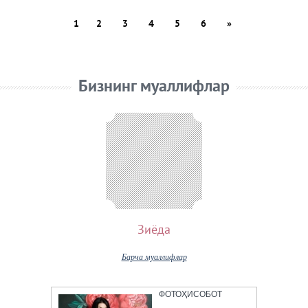
1
2
3
4
5
6
»
Бизнинг муаллифлар
Зиёда
Барча муаллифлар
ФОТОҲИСОБОТ