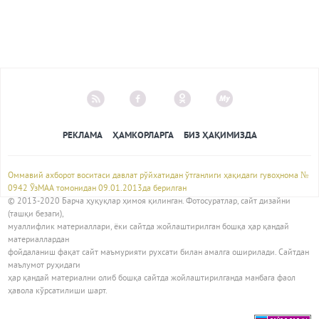
РЕКЛАМА
ҲАМКОРЛАРГА
БИЗ ҲАҚИМИЗДА
Оммавий ахборот воситаси давлат рўйхатидан ўтганлиги ҳақидаги гувоҳнома №
0942 ЎзМАА томонидан 09.01.2013да берилган
© 2013-2020 Барча ҳуқуқлар ҳимоя қилинган. Фотосуратлар, сайт дизайни
(ташқи безаги),
муаллифлик материаллари, ёки сайтда жойлаштирилган бошқа ҳар қандай
материаллардан
фойдаланиш фақат сайт маъмурияти рухсати билан амалга оширилади. Сайтдан
маълумот руҳидаги
ҳар қандай материални олиб бошқа сайтда жойлаштирилганда манбага фаол
ҳавола кўрсатилиши шарт.