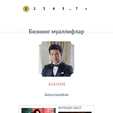
1
2
3
4
5
...
7
»
Бизнинг муаллифлар
AliKHAN
Барча муаллифлар
ФОТОҲИСОБОТ