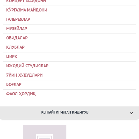
КОНЦЕРТ МАЙДОНИ
КЎРГАЗМА МАЙДОНИ
ГАЛЕРЕЯЛАР
МУЗЕЙЛАР
ОБИДАЛАР
КЛУБЛАР
ЦИРК
ИЖОДИЙ СТУДИЯЛАР
ЎЙИН ҲУДУДЛАРИ
БОҒЛАР
ФАОЛ ҲОРДИҚ
КЕНГАЙТИРИЛГАН ҚИДИРУВ