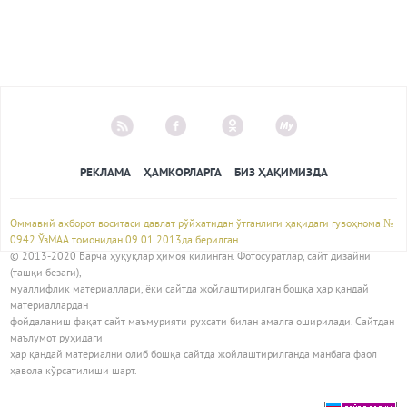
РЕКЛАМА
ҲАМКОРЛАРГА
БИЗ ҲАҚИМИЗДА
Оммавий ахборот воситаси давлат рўйхатидан ўтганлиги ҳақидаги гувоҳнома №
0942 ЎзМАА томонидан 09.01.2013да берилган
© 2013-2020 Барча ҳуқуқлар ҳимоя қилинган. Фотосуратлар, сайт дизайни
(ташқи безаги),
муаллифлик материаллари, ёки сайтда жойлаштирилган бошқа ҳар қандай
материаллардан
фойдаланиш фақат сайт маъмурияти рухсати билан амалга оширилади. Сайтдан
маълумот руҳидаги
ҳар қандай материални олиб бошқа сайтда жойлаштирилганда манбага фаол
ҳавола кўрсатилиши шарт.