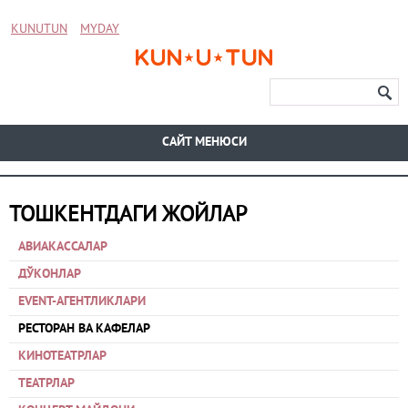
KUNUTUN
MYDAY
CАЙТ МЕНЮСИ
ТОШКЕНТДАГИ ЖОЙЛАР
АВИАКАССАЛАР
ДЎКОНЛАР
EVENT-АГЕНТЛИКЛАРИ
РЕСТОРАН ВА КАФЕЛАР
КИНОТЕАТРЛАР
ТЕАТРЛАР