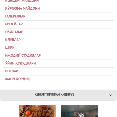
КОНЦЕРТ МАЙДОНИ
КЎРГАЗМА МАЙДОНИ
ГАЛЕРЕЯЛАР
МУЗЕЙЛАР
ОБИДАЛАР
КЛУБЛАР
ЦИРК
ИЖОДИЙ СТУДИЯЛАР
ЎЙИН ҲУДУДЛАРИ
БОҒЛАР
ФАОЛ ҲОРДИҚ
КЕНГАЙТИРИЛГАН ҚИДИРУВ