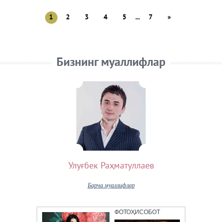
1
2
3
4
5
...
7
»
Бизнинг муаллифлар
Улуғбек Раҳматуллаев
Барча муаллифлар
ФОТОҲИСОБОТ