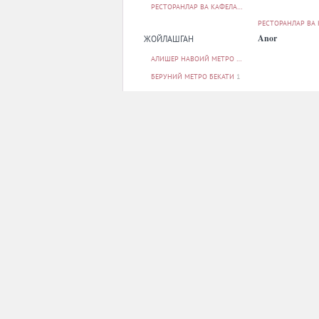
РЕСТОРАНЛАР ВА КАФЕЛАР
91
РЕСТОРАНЛАР ВА
Anor
ЖОЙЛАШГАН
АЛИШЕР НАВОИЙ МЕТРО БЕКАТИ
2
БЕРУНИЙ МЕТРО БЕКАТИ
1
БОДОМЗОР МЕТРО БЕКАТИ
1
БУНЁДКОР МЕТРО БЕКАТИ
1
МИЛЛИЙ БОҒ МЕТРО БЕКАТИ
1
БАРЧАСИ
РЕСТОРАНЛАР ВА
ПАРКОВКА
Aristokrat
ЙУҚ
22
БОР
66