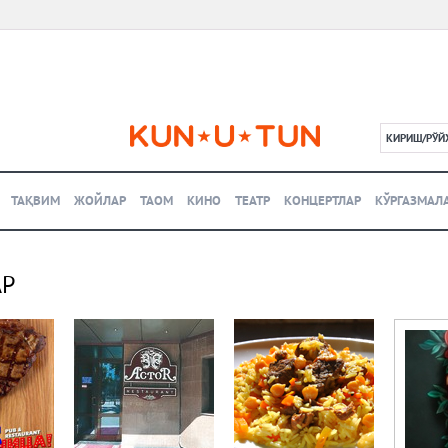
КИРИШ/РЎЙ
L
ТАҚВИМ
ЖОЙЛАР
ТАОМ
КИНО
ТЕАТР
КОНЦЕРТЛАР
КЎРГАЗМАЛ
АР