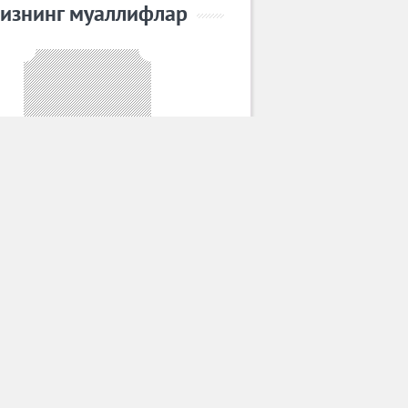
изнинг муаллифлар
Умид Искандаров
Барча муаллифлар