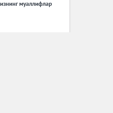
изнинг муаллифлар
Насиба Шакирова
Барча муаллифлар