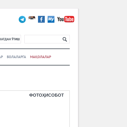
ХАТДАН ЎТИШ
АР
БОЛАЛАРГА
МАҚОЛАЛАР
ФОТОҲИСОБОТ