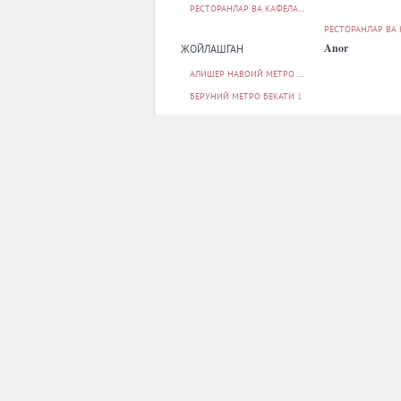
РЕСТОРАНЛАР ВА КАФЕЛАР
91
РЕСТОРАНЛАР ВА
Anor
ЖОЙЛАШГАН
АЛИШЕР НАВОИЙ МЕТРО БЕКАТИ
2
БЕРУНИЙ МЕТРО БЕКАТИ
1
БОДОМЗОР МЕТРО БЕКАТИ
1
БУНЁДКОР МЕТРО БЕКАТИ
1
МИЛЛИЙ БОҒ МЕТРО БЕКАТИ
1
БАРЧАСИ
РЕСТОРАНЛАР ВА
ПАРКОВКА
Aristokrat
ЙУҚ
22
БОР
66