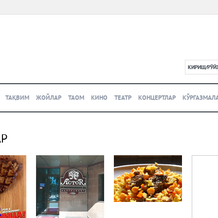
КИРИШ/РЎЙ
L
ТАҚВИМ
ЖОЙЛАР
ТАОМ
КИНО
ТЕАТР
КОНЦЕРТЛАР
КЎРГАЗМАЛ
АР