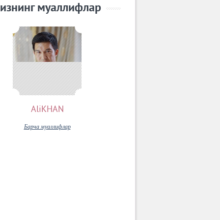
изнинг муаллифлар
AliKHAN
Барча муаллифлар