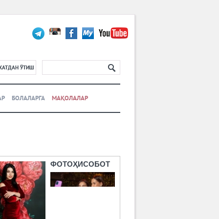
ХАТДАН ЎТИШ
АР
БОЛАЛАРГА
МАҚОЛАЛАР
ФОТОҲИСОБОТ