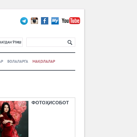
ХАТДАН ЎТИШ
АР
БОЛАЛАРГА
МАҚОЛАЛАР
ФОТОҲИСОБОТ