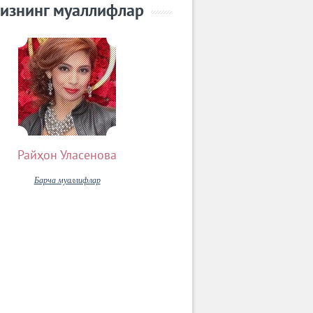
изнинг муаллифлар
Райҳон Уласенова
Барча муаллифлар