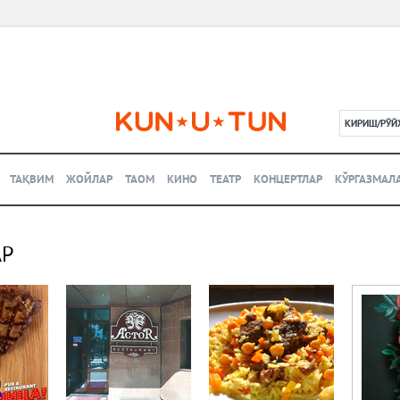
КИРИШ/РЎЙ
L
ТАҚВИМ
ЖОЙЛАР
ТАОМ
КИНО
ТЕАТР
КОНЦЕРТЛАР
КЎРГАЗМАЛ
АР