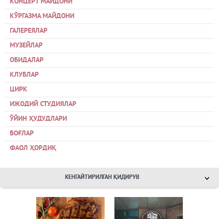
КОНЦЕРТ МАЙДОНИ
КЎРГАЗМА МАЙДОНИ
ГАЛЕРЕЯЛАР
МУЗЕЙЛАР
ОБИДАЛАР
КЛУБЛАР
ЦИРК
ИЖОДИЙ СТУДИЯЛАР
ЎЙИН ҲУДУДЛАРИ
БОҒЛАР
ФАОЛ ҲОРДИҚ
КЕНГАЙТИРИЛГАН ҚИДИРУВ