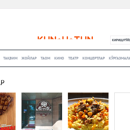
КИРИШ/РЎЙ
L
ТАҚВИМ
ЖОЙЛАР
ТАОМ
КИНО
ТЕАТР
КОНЦЕРТЛАР
КЎРГАЗМАЛ
АР