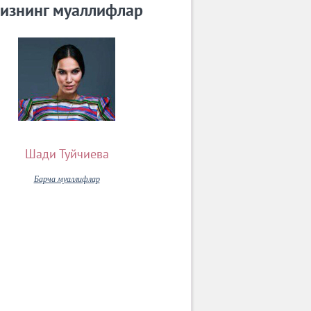
изнинг муаллифлар
Шади Туйчиева
Барча муаллифлар