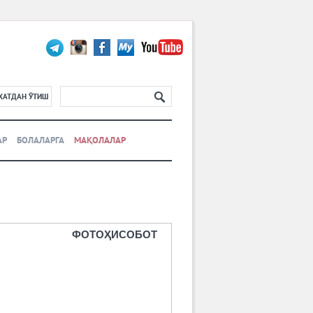
ХАТДАН ЎТИШ
АР
БОЛАЛАРГА
МАҚОЛАЛАР
ФОТОҲИСОБОТ