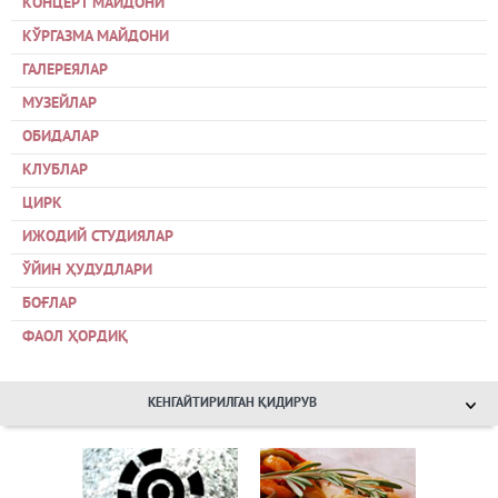
КОНЦЕРТ МАЙДОНИ
КЎРГАЗМА МАЙДОНИ
ГАЛЕРЕЯЛАР
МУЗЕЙЛАР
ОБИДАЛАР
КЛУБЛАР
ЦИРК
ИЖОДИЙ СТУДИЯЛАР
ЎЙИН ҲУДУДЛАРИ
БОҒЛАР
ФАОЛ ҲОРДИҚ
КЕНГАЙТИРИЛГАН ҚИДИРУВ