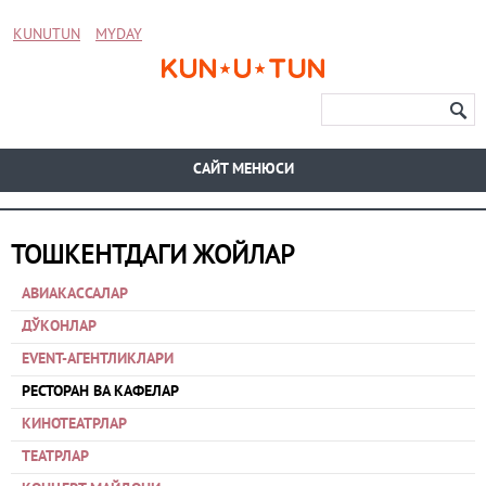
KUNUTUN
MYDAY
CАЙТ МЕНЮСИ
ТОШКЕНТДАГИ ЖОЙЛАР
АВИАКАССАЛАР
ДЎКОНЛАР
EVENT-АГЕНТЛИКЛАРИ
РЕСТОРАН ВА КАФЕЛАР
КИНОТЕАТРЛАР
ТЕАТРЛАР