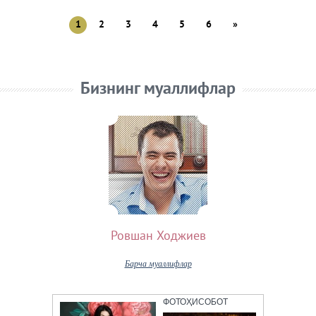
1
2
3
4
5
6
»
Бизнинг муаллифлар
Ровшан Ходжиев
Барча муаллифлар
ФОТОҲИСОБОТ