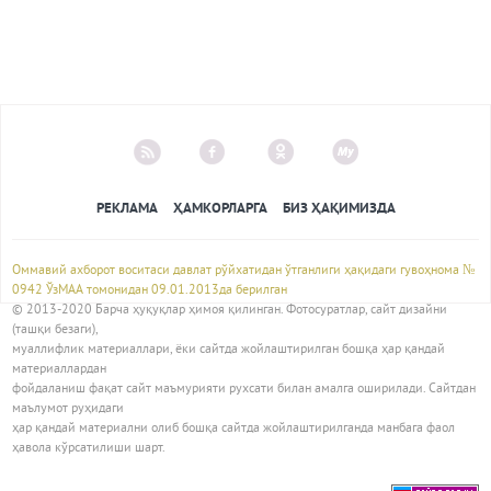
РЕКЛАМА
ҲАМКОРЛАРГА
БИЗ ҲАҚИМИЗДА
Оммавий ахборот воситаси давлат рўйхатидан ўтганлиги ҳақидаги гувоҳнома №
0942 ЎзМАА томонидан 09.01.2013да берилган
© 2013-2020 Барча ҳуқуқлар ҳимоя қилинган. Фотосуратлар, сайт дизайни
(ташқи безаги),
муаллифлик материаллари, ёки сайтда жойлаштирилган бошқа ҳар қандай
материаллардан
фойдаланиш фақат сайт маъмурияти рухсати билан амалга оширилади. Сайтдан
маълумот руҳидаги
ҳар қандай материални олиб бошқа сайтда жойлаштирилганда манбага фаол
ҳавола кўрсатилиши шарт.