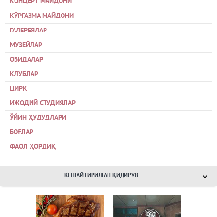
КОНЦЕРТ МАЙДОНИ
КЎРГАЗМА МАЙДОНИ
ГАЛЕРЕЯЛАР
МУЗЕЙЛАР
ОБИДАЛАР
КЛУБЛАР
ЦИРК
ИЖОДИЙ СТУДИЯЛАР
ЎЙИН ҲУДУДЛАРИ
БОҒЛАР
ФАОЛ ҲОРДИҚ
КЕНГАЙТИРИЛГАН ҚИДИРУВ