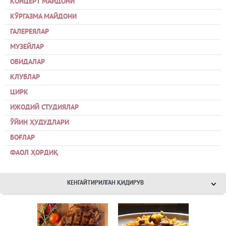
КОНЦЕРТ МАЙДОНИ
КЎРГАЗМА МАЙДОНИ
ГАЛЕРЕЯЛАР
МУЗЕЙЛАР
ОБИДАЛАР
КЛУБЛАР
ЦИРК
ИЖОДИЙ СТУДИЯЛАР
ЎЙИН ҲУДУДЛАРИ
БОҒЛАР
ФАОЛ ҲОРДИҚ
КЕНГАЙТИРИЛГАН ҚИДИРУВ