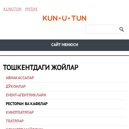
KUNUTUN
MYDAY
CАЙТ МЕНЮСИ
ТОШКЕНТДАГИ ЖОЙЛАР
АВИАКАССАЛАР
ДЎКОНЛАР
EVENT-АГЕНТЛИКЛАРИ
РЕСТОРАН ВА КАФЕЛАР
КИНОТЕАТРЛАР
ТЕАТРЛАР