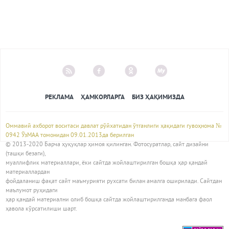
РЕКЛАМА
ҲАМКОРЛАРГА
БИЗ ҲАҚИМИЗДА
Оммавий ахборот воситаси давлат рўйхатидан ўтганлиги ҳақидаги гувоҳнома №
0942 ЎзМАА томонидан 09.01.2013да берилган
© 2013-2020 Барча ҳуқуқлар ҳимоя қилинган. Фотосуратлар, сайт дизайни
(ташқи безаги),
муаллифлик материаллари, ёки сайтда жойлаштирилган бошқа ҳар қандай
материаллардан
фойдаланиш фақат сайт маъмурияти рухсати билан амалга оширилади. Сайтдан
маълумот руҳидаги
ҳар қандай материални олиб бошқа сайтда жойлаштирилганда манбага фаол
ҳавола кўрсатилиши шарт.