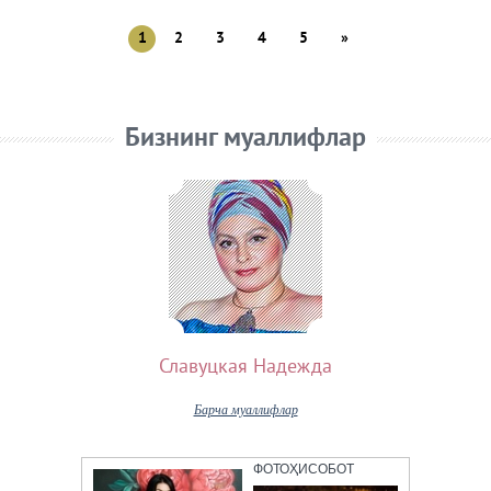
1
2
3
4
5
»
Бизнинг муаллифлар
Славуцкая Надежда
Барча муаллифлар
ФОТОҲИСОБОТ