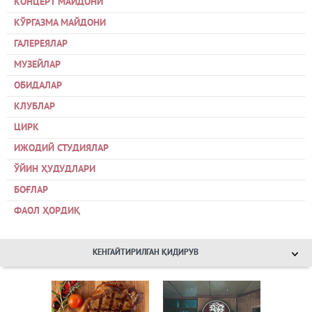
КОНЦЕРТ МАЙДОНИ
КЎРГАЗМА МАЙДОНИ
ГАЛЕРЕЯЛАР
МУЗЕЙЛАР
ОБИДАЛАР
КЛУБЛАР
ЦИРК
ИЖОДИЙ СТУДИЯЛАР
ЎЙИН ҲУДУДЛАРИ
БОҒЛАР
ФАОЛ ҲОРДИҚ
КЕНГАЙТИРИЛГАН ҚИДИРУВ