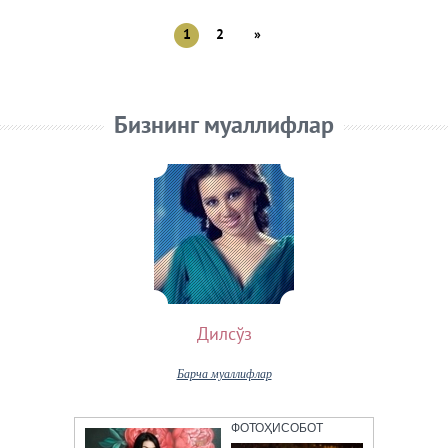
1
2
»
Бизнинг муаллифлар
Дилсўз
Барча муаллифлар
ФОТОҲИСОБОТ