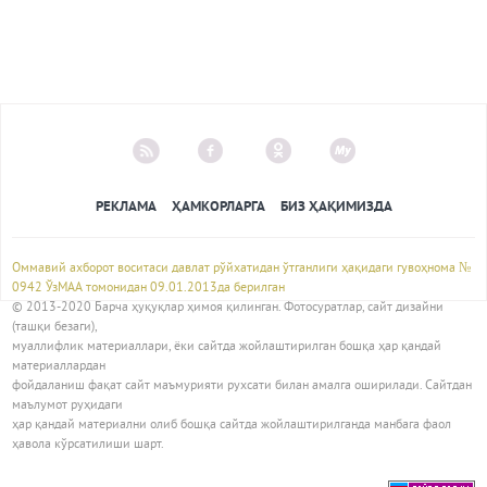
РЕКЛАМА
ҲАМКОРЛАРГА
БИЗ ҲАҚИМИЗДА
Оммавий ахборот воситаси давлат рўйхатидан ўтганлиги ҳақидаги гувоҳнома №
0942 ЎзМАА томонидан 09.01.2013да берилган
© 2013-2020 Барча ҳуқуқлар ҳимоя қилинган. Фотосуратлар, сайт дизайни
(ташқи безаги),
муаллифлик материаллари, ёки сайтда жойлаштирилган бошқа ҳар қандай
материаллардан
фойдаланиш фақат сайт маъмурияти рухсати билан амалга оширилади. Сайтдан
маълумот руҳидаги
ҳар қандай материални олиб бошқа сайтда жойлаштирилганда манбага фаол
ҳавола кўрсатилиши шарт.