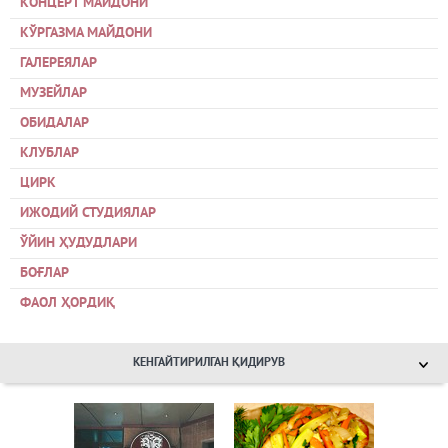
КОНЦЕРТ МАЙДОНИ
КЎРГАЗМА МАЙДОНИ
ГАЛЕРЕЯЛАР
МУЗЕЙЛАР
ОБИДАЛАР
КЛУБЛАР
ЦИРК
ИЖОДИЙ СТУДИЯЛАР
ЎЙИН ҲУДУДЛАРИ
БОҒЛАР
ФАОЛ ҲОРДИҚ
КЕНГАЙТИРИЛГАН ҚИДИРУВ