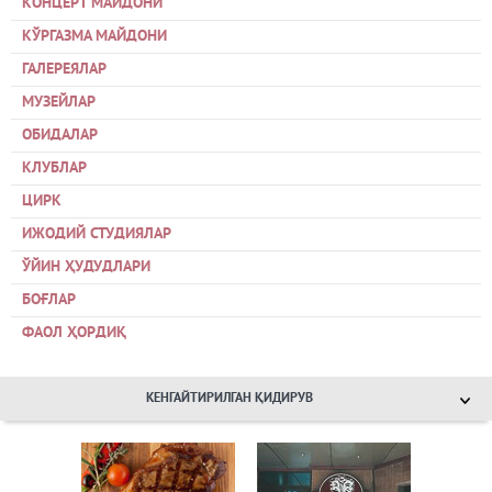
КОНЦЕРТ МАЙДОНИ
КЎРГАЗМА МАЙДОНИ
ГАЛЕРЕЯЛАР
МУЗЕЙЛАР
ОБИДАЛАР
КЛУБЛАР
ЦИРК
ИЖОДИЙ СТУДИЯЛАР
ЎЙИН ҲУДУДЛАРИ
БОҒЛАР
ФАОЛ ҲОРДИҚ
КЕНГАЙТИРИЛГАН ҚИДИРУВ