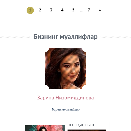
1
2
3
4
5
...
7
»
Бизнинг муаллифлар
Зарина Низомиддинова
Барча муаллифлар
ФОТОҲИСОБОТ