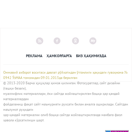
РЕКЛАМА
ҲАМКОРЛАРГА
БИЗ ҲАҚИМИЗДА
Оммавий ахборот воситаси давлат рўйхатидан ўтганлиги ҳақидаги гувоҳнома №
0942 ЎзМАА томонидан 09.01.2013да берилган
© 2013-2020 Барча ҳуқуқлар ҳимоя қилинган. Фотосуратлар, сайт дизайни
(ташқи безаги),
муаллифлик материаллари, ёки сайтда жойлаштирилган бошқа ҳар қандай
материаллардан
фойдаланиш фақат сайт маъмурияти рухсати билан амалга оширилади. Сайтдан
маълумот руҳидаги
ҳар қандай материални олиб бошқа сайтда жойлаштирилганда манбага фаол
ҳавола кўрсатилиши шарт.