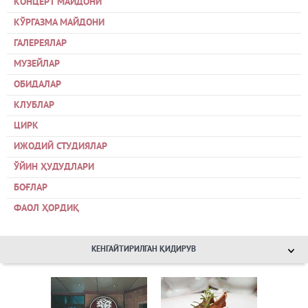
КОНЦЕРТ МАЙДОНИ
КЎРГАЗМА МАЙДОНИ
ГАЛЕРЕЯЛАР
МУЗЕЙЛАР
ОБИДАЛАР
КЛУБЛАР
ЦИРК
ИЖОДИЙ СТУДИЯЛАР
ЎЙИН ҲУДУДЛАРИ
БОҒЛАР
ФАОЛ ҲОРДИҚ
КЕНГАЙТИРИЛГАН ҚИДИРУВ