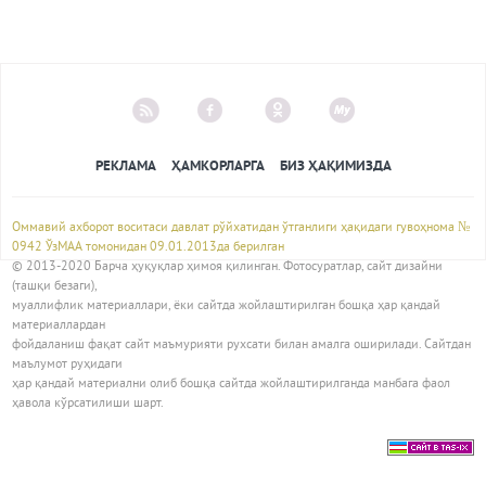
РЕКЛАМА
ҲАМКОРЛАРГА
БИЗ ҲАҚИМИЗДА
Оммавий ахборот воситаси давлат рўйхатидан ўтганлиги ҳақидаги гувоҳнома №
0942 ЎзМАА томонидан 09.01.2013да берилган
© 2013-2020 Барча ҳуқуқлар ҳимоя қилинган. Фотосуратлар, сайт дизайни
(ташқи безаги),
муаллифлик материаллари, ёки сайтда жойлаштирилган бошқа ҳар қандай
материаллардан
фойдаланиш фақат сайт маъмурияти рухсати билан амалга оширилади. Сайтдан
маълумот руҳидаги
ҳар қандай материални олиб бошқа сайтда жойлаштирилганда манбага фаол
ҳавола кўрсатилиши шарт.