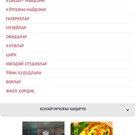
КОНЦЕРТ МАЙДОНИ
КЎРГАЗМА МАЙДОНИ
ГАЛЕРЕЯЛАР
МУЗЕЙЛАР
ОБИДАЛАР
КЛУБЛАР
ЦИРК
ИЖОДИЙ СТУДИЯЛАР
ЎЙИН ҲУДУДЛАРИ
БОҒЛАР
ФАОЛ ҲОРДИҚ
КЕНГАЙТИРИЛГАН ҚИДИРУВ