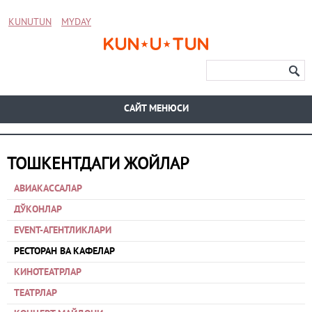
KUNUTUN
MYDAY
CАЙТ МЕНЮСИ
ТОШКЕНТДАГИ ЖОЙЛАР
АВИАКАССАЛАР
ДЎКОНЛАР
EVENT-АГЕНТЛИКЛАРИ
РЕСТОРАН ВА КАФЕЛАР
КИНОТЕАТРЛАР
ТЕАТРЛАР