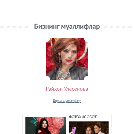
Бизнинг муаллифлар
Райҳон Уласенова
Барча муаллифлар
ФОТОҲИСОБОТ