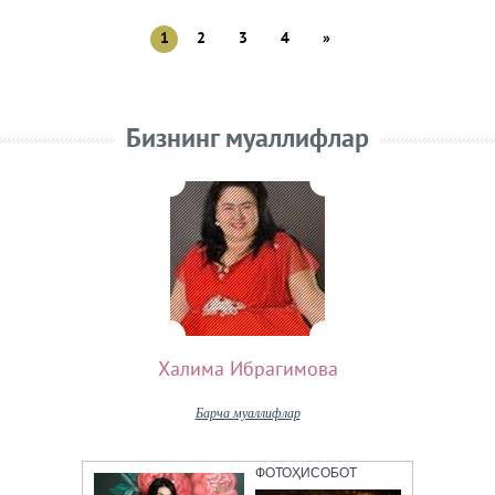
1
2
3
4
»
Бизнинг муаллифлар
Халима Ибрагимова
Барча муаллифлар
ФОТОҲИСОБОТ