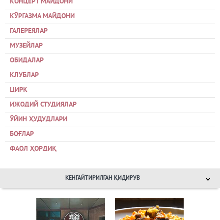
КОНЦЕРТ МАЙДОНИ
КЎРГАЗМА МАЙДОНИ
ГАЛЕРЕЯЛАР
МУЗЕЙЛАР
ОБИДАЛАР
КЛУБЛАР
ЦИРК
ИЖОДИЙ СТУДИЯЛАР
ЎЙИН ҲУДУДЛАРИ
БОҒЛАР
ФАОЛ ҲОРДИҚ
КЕНГАЙТИРИЛГАН ҚИДИРУВ