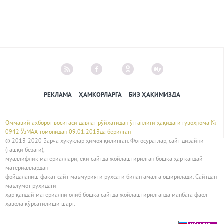
РЕКЛАМА
ҲАМКОРЛАРГА
БИЗ ҲАҚИМИЗДА
Оммавий ахборот воситаси давлат рўйхатидан ўтганлиги ҳақидаги гувоҳнома №
0942 ЎзМАА томонидан 09.01.2013да берилган
© 2013-2020 Барча ҳуқуқлар ҳимоя қилинган. Фотосуратлар, сайт дизайни
(ташқи безаги),
муаллифлик материаллари, ёки сайтда жойлаштирилган бошқа ҳар қандай
материаллардан
фойдаланиш фақат сайт маъмурияти рухсати билан амалга оширилади. Сайтдан
маълумот руҳидаги
ҳар қандай материални олиб бошқа сайтда жойлаштирилганда манбага фаол
ҳавола кўрсатилиши шарт.