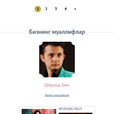
1
2
3
4
»
Бизнинг муаллифлар
Шерзод Бин
Барча муаллифлар
ФОТОҲИСОБОТ