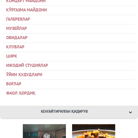
КОНЦЕРТ МАЙДОНИ
КЎРГАЗМА МАЙДОНИ
ГАЛЕРЕЯЛАР
МУЗЕЙЛАР
ОБИДАЛАР
КЛУБЛАР
ЦИРК
ИЖОДИЙ СТУДИЯЛАР
ЎЙИН ҲУДУДЛАРИ
БОҒЛАР
ФАОЛ ҲОРДИҚ
КЕНГАЙТИРИЛГАН ҚИДИРУВ