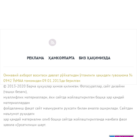
РЕКЛАМА
ҲАМКОРЛАРГА
БИЗ ҲАҚИМИЗДА
Оммавий ахборот воситаси давлат рўйхатидан ўтганлиги ҳақидаги гувоҳнома №
0942 ЎзМАА томонидан 09.01.2013да берилган
© 2013-2020 Барча ҳуқуқлар ҳимоя қилинган. Фотосуратлар, сайт дизайни
(ташқи безаги),
муаллифлик материаллари, ёки сайтда жойлаштирилган бошқа ҳар қандай
материаллардан
фойдаланиш фақат сайт маъмурияти рухсати билан амалга оширилади. Сайтдан
маълумот руҳидаги
ҳар қандай материални олиб бошқа сайтда жойлаштирилганда манбага фаол
ҳавола кўрсатилиши шарт.