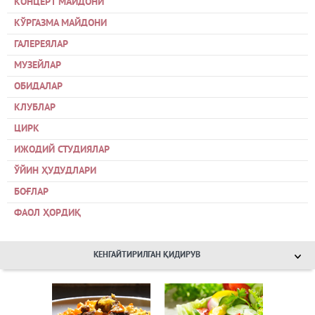
КОНЦЕРТ МАЙДОНИ
КЎРГАЗМА МАЙДОНИ
ГАЛЕРЕЯЛАР
МУЗЕЙЛАР
ОБИДАЛАР
КЛУБЛАР
ЦИРК
ИЖОДИЙ СТУДИЯЛАР
ЎЙИН ҲУДУДЛАРИ
БОҒЛАР
ФАОЛ ҲОРДИҚ
КЕНГАЙТИРИЛГАН ҚИДИРУВ