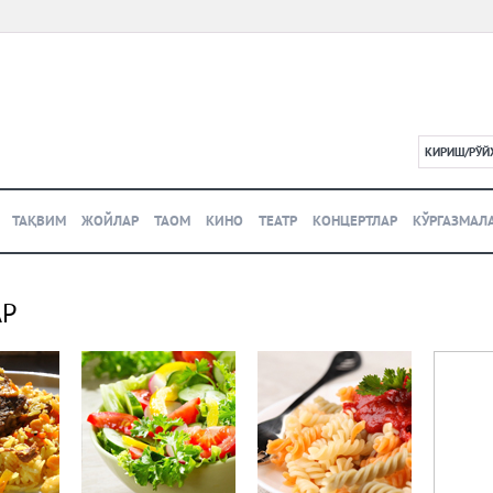
КИРИШ/РЎЙ
L
ТАҚВИМ
ЖОЙЛАР
ТАОМ
КИНО
ТЕАТР
КОНЦЕРТЛАР
КЎРГАЗМАЛ
АР