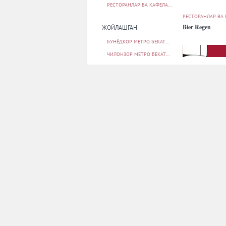
РЕСТОРАНЛАР ВА КАФЕЛАР
49
РЕСТОРАНЛАР ВА
Bier Regen
ЖОЙЛАШГАН
БУНЁДКОР МЕТРО БЕКАТИ
4
ЧИЛОНЗОР МЕТРО БЕКАТИ
1
ҲАМЗА МЕТРО БЕКАТИ
1
УЧТЕПА ТУМАНИ
1
ЧИЛОНЗОР ТУМАНИ
10
БАРЧАСИ
РЕСТОРАНЛАР ВА
ПАРКОВКА
Chustiy cuisine
БОР
49