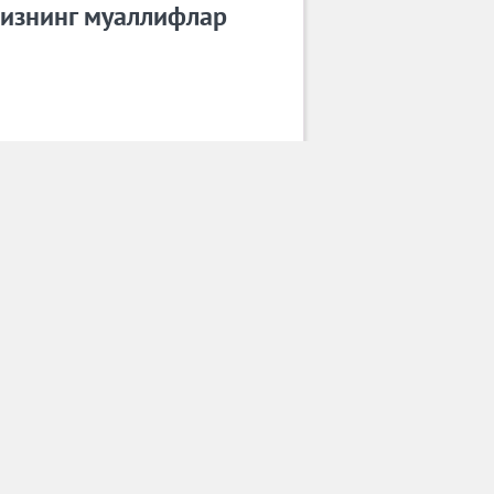
изнинг муаллифлар
Зарина Низомиддинова
Барча муаллифлар