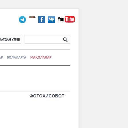
ХАТДАН ЎТИШ
АР
БОЛАЛАРГА
МАҚОЛАЛАР
ФОТОҲИСОБОТ