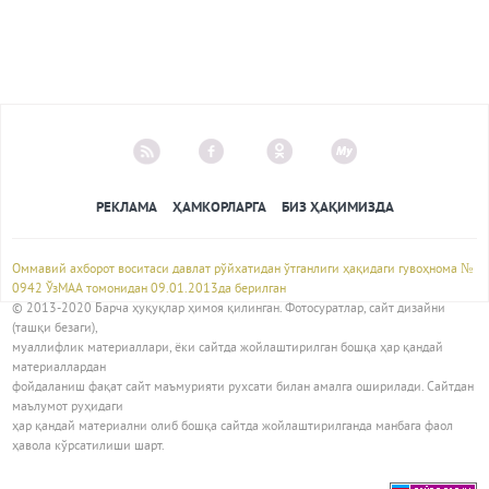
РЕКЛАМА
ҲАМКОРЛАРГА
БИЗ ҲАҚИМИЗДА
Оммавий ахборот воситаси давлат рўйхатидан ўтганлиги ҳақидаги гувоҳнома №
0942 ЎзМАА томонидан 09.01.2013да берилган
© 2013-2020 Барча ҳуқуқлар ҳимоя қилинган. Фотосуратлар, сайт дизайни
(ташқи безаги),
муаллифлик материаллари, ёки сайтда жойлаштирилган бошқа ҳар қандай
материаллардан
фойдаланиш фақат сайт маъмурияти рухсати билан амалга оширилади. Сайтдан
маълумот руҳидаги
ҳар қандай материални олиб бошқа сайтда жойлаштирилганда манбага фаол
ҳавола кўрсатилиши шарт.