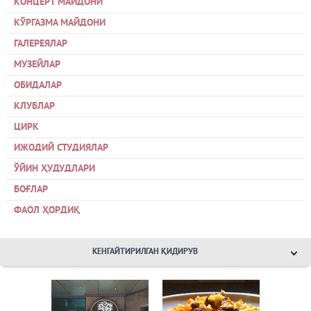
КОНЦЕРТ МАЙДОНИ
КЎРГАЗМА МАЙДОНИ
ГАЛЕРЕЯЛАР
МУЗЕЙЛАР
ОБИДАЛАР
КЛУБЛАР
ЦИРК
ИЖОДИЙ СТУДИЯЛАР
ЎЙИН ҲУДУДЛАРИ
БОҒЛАР
ФАОЛ ҲОРДИҚ
КЕНГАЙТИРИЛГАН ҚИДИРУВ