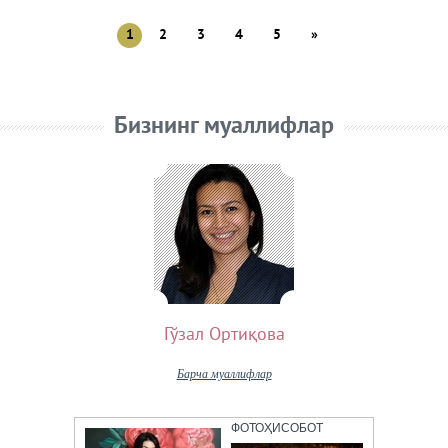
1
2
3
4
5
»
Бизнинг муаллифлар
Гўзал Ортиқова
Барча муаллифлар
ФОТОҲИСОБОТ