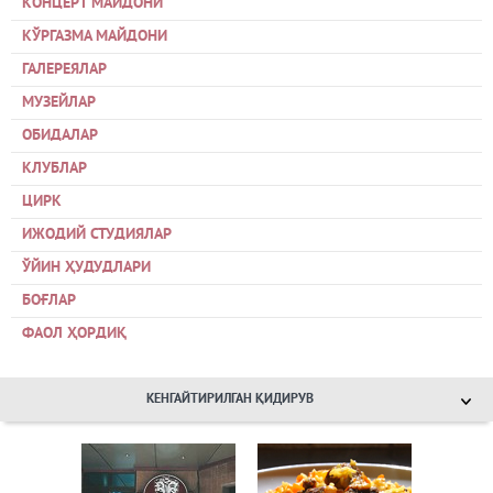
КОНЦЕРТ МАЙДОНИ
КЎРГАЗМА МАЙДОНИ
ГАЛЕРЕЯЛАР
МУЗЕЙЛАР
ОБИДАЛАР
КЛУБЛАР
ЦИРК
ИЖОДИЙ СТУДИЯЛАР
ЎЙИН ҲУДУДЛАРИ
БОҒЛАР
ФАОЛ ҲОРДИҚ
КЕНГАЙТИРИЛГАН ҚИДИРУВ