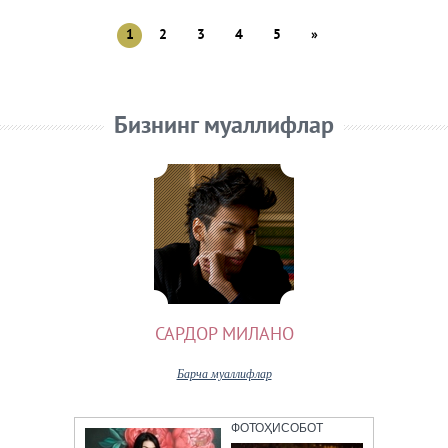
1
2
3
4
5
»
Бизнинг муаллифлар
САРДОР МИЛАНО
Барча муаллифлар
ФОТОҲИСОБОТ