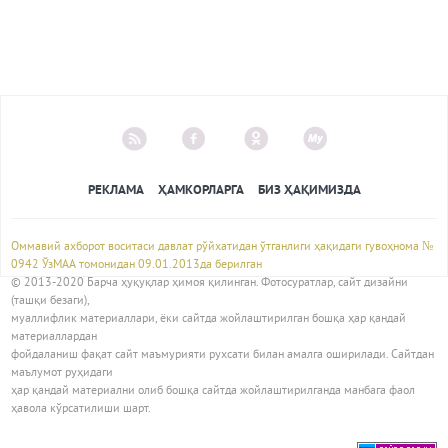
РЕКЛАМА
ҲАМКОРЛАРГА
БИЗ ҲАҚИМИЗДА
Оммавий ахборот воситаси давлат рўйхатидан ўтганлиги ҳақидаги гувоҳнома №
0942 ЎзМАА томонидан 09.01.2013да берилган
© 2013-2020 Барча ҳуқуқлар ҳимоя қилинган. Фотосуратлар, сайт дизайни
(ташқи безаги),
муаллифлик материаллари, ёки сайтда жойлаштирилган бошқа ҳар қандай
материаллардан
фойдаланиш фақат сайт маъмурияти рухсати билан амалга оширилади. Сайтдан
маълумот руҳидаги
ҳар қандай материални олиб бошқа сайтда жойлаштирилганда манбага фаол
ҳавола кўрсатилиши шарт.