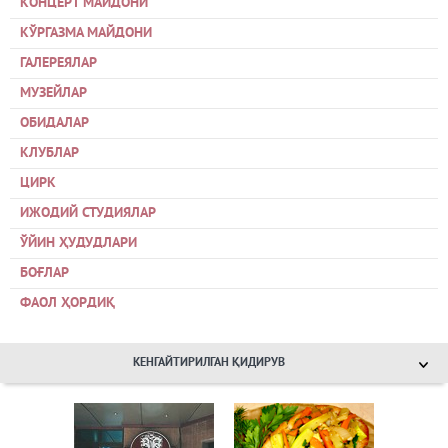
КОНЦЕРТ МАЙДОНИ
КЎРГАЗМА МАЙДОНИ
ГАЛЕРЕЯЛАР
МУЗЕЙЛАР
ОБИДАЛАР
КЛУБЛАР
ЦИРК
ИЖОДИЙ СТУДИЯЛАР
ЎЙИН ҲУДУДЛАРИ
БОҒЛАР
ФАОЛ ҲОРДИҚ
КЕНГАЙТИРИЛГАН ҚИДИРУВ