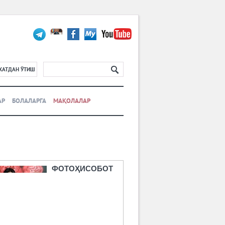
ХАТДАН ЎТИШ
АР
БОЛАЛАРГА
МАҚОЛАЛАР
ФОТОҲИСОБОТ