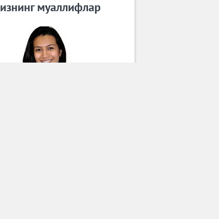
изнинг муаллифлар
Гўзал Ортиқова
Барча муаллифлар