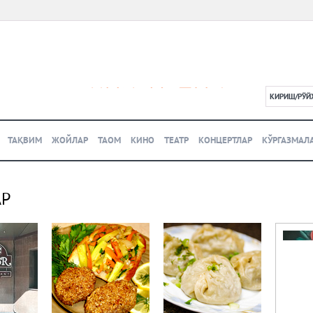
КИРИШ/РЎЙ
L
ТАҚВИМ
ЖОЙЛАР
ТАОМ
КИНО
ТЕАТР
КОНЦЕРТЛАР
КЎРГАЗМАЛ
АР