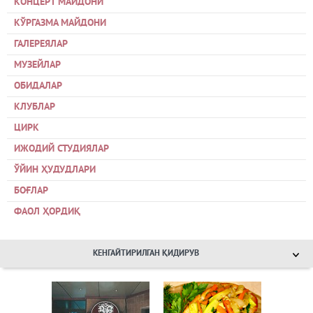
КОНЦЕРТ МАЙДОНИ
КЎРГАЗМА МАЙДОНИ
ГАЛЕРЕЯЛАР
МУЗЕЙЛАР
ОБИДАЛАР
КЛУБЛАР
ЦИРК
ИЖОДИЙ СТУДИЯЛАР
ЎЙИН ҲУДУДЛАРИ
БОҒЛАР
ФАОЛ ҲОРДИҚ
КЕНГАЙТИРИЛГАН ҚИДИРУВ