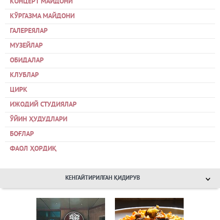
КОНЦЕРТ МАЙДОНИ
КЎРГАЗМА МАЙДОНИ
ГАЛЕРЕЯЛАР
МУЗЕЙЛАР
ОБИДАЛАР
КЛУБЛАР
ЦИРК
ИЖОДИЙ СТУДИЯЛАР
ЎЙИН ҲУДУДЛАРИ
БОҒЛАР
ФАОЛ ҲОРДИҚ
КЕНГАЙТИРИЛГАН ҚИДИРУВ