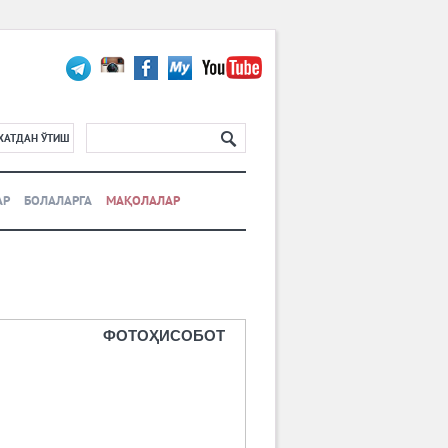
ХАТДАН ЎТИШ
АР
БОЛАЛАРГА
МАҚОЛАЛАР
ФОТОҲИСОБОТ