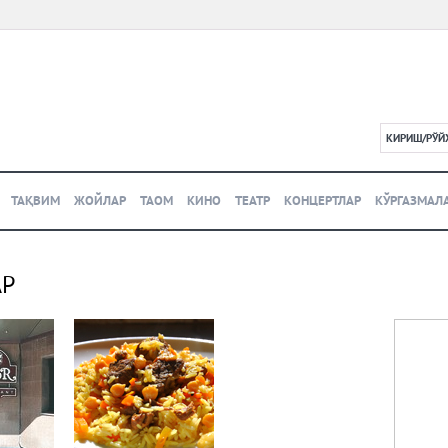
КИРИШ/РЎЙ
L
ТАҚВИМ
ЖОЙЛАР
ТАОМ
КИНО
ТЕАТР
КОНЦЕРТЛАР
КЎРГАЗМАЛ
АР