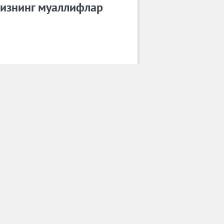
изнинг муаллифлар
Лола
Барча муаллифлар