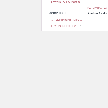
РЕСТОРАНЛАР ВА КАФЕЛАР
62
РЕСТОРАНЛАР ВА
Assalom Aleyk
ЖОЙЛАШГАН
АЛИШЕР НАВОИЙ МЕТРО БЕКАТИ
1
БЕРУНИЙ МЕТРО БЕКАТИ
1
БУНЁДКОР МЕТРО БЕКАТИ
5
МИЛЛИЙ БОҒ МЕТРО БЕКАТИ
1
МИНГ ЎРИК МЕТРО БЕКАТИ
1
БАРЧАСИ
РЕСТОРАНЛАР ВА
ПАРКОВКА
Barocco
ЙУҚ
12
БОР
49