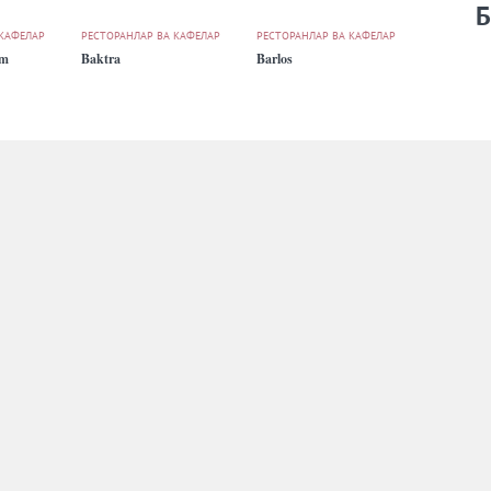
Б
 КАФЕЛАР
РЕСТОРАНЛАР ВА КАФЕЛАР
РЕСТОРАНЛАР ВА КАФЕЛАР
um
Baktra
Barlos
 КАФЕЛАР
РЕСТОРАНЛАР ВА КАФЕЛАР
РЕСТОРАНЛАР ВА КАФЕЛАР
Bier Regen
Blackstone St