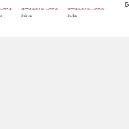
Б
 КАФЕЛАР
РЕСТОРАНЛАР ВА КАФЕЛАР
РЕСТОРАНЛАР ВА КАФЕЛАР
um
Baktra
Barlos
 КАФЕЛАР
РЕСТОРАНЛАР ВА КАФЕЛАР
РЕСТОРАНЛАР ВА КАФЕЛАР
Bier Regen
Blackstone St