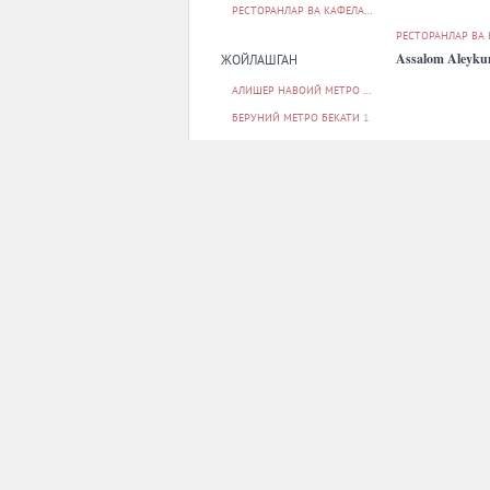
РЕСТОРАНЛАР ВА КАФЕЛАР
65
РЕСТОРАНЛАР ВА
Assalom Aleyk
ЖОЙЛАШГАН
АЛИШЕР НАВОИЙ МЕТРО БЕКАТИ
1
БЕРУНИЙ МЕТРО БЕКАТИ
1
БУНЁДКОР МЕТРО БЕКАТИ
5
МИЛЛИЙ БОҒ МЕТРО БЕКАТИ
1
МИНГ ЎРИК МЕТРО БЕКАТИ
1
БАРЧАСИ
РЕСТОРАНЛАР ВА
ПАРКОВКА
Barocco
ЙУҚ
13
БОР
51