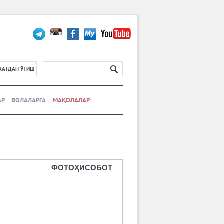
ХАТДАН ЎТИШ
АР
БОЛАЛАРГА
МАҚОЛАЛАР
ФОТОҲИСОБОТ