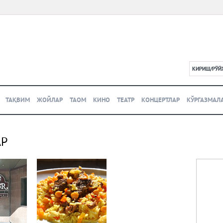
КИРИШ/РЎЙ
L
ТАҚВИМ
ЖОЙЛАР
ТАОМ
КИНО
ТЕАТР
КОНЦЕРТЛАР
КЎРГАЗМАЛ
АР