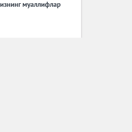
изнинг муаллифлар
Гўзал Ортиқова
Барча муаллифлар