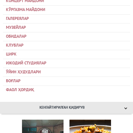
КОНЦЕРТ МАЙДОНИ
КЎРГАЗМА МАЙДОНИ
ГАЛЕРЕЯЛАР
МУЗЕЙЛАР
ОБИДАЛАР
КЛУБЛАР
ЦИРК
ИЖОДИЙ СТУДИЯЛАР
ЎЙИН ҲУДУДЛАРИ
БОҒЛАР
ФАОЛ ҲОРДИҚ
КЕНГАЙТИРИЛГАН ҚИДИРУВ