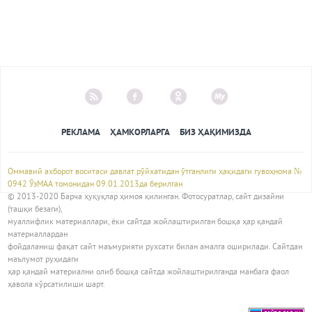
РЕКЛАМА
ҲАМКОРЛАРГА
БИЗ ҲАҚИМИЗДА
Оммавий ахборот воситаси давлат рўйхатидан ўтганлиги ҳақидаги гувоҳнома №
0942 ЎзМАА томонидан 09.01.2013да берилган
© 2013-2020 Барча ҳуқуқлар ҳимоя қилинган. Фотосуратлар, сайт дизайни
(ташқи безаги),
муаллифлик материаллари, ёки сайтда жойлаштирилган бошқа ҳар қандай
материаллардан
фойдаланиш фақат сайт маъмурияти рухсати билан амалга оширилади. Сайтдан
маълумот руҳидаги
ҳар қандай материални олиб бошқа сайтда жойлаштирилганда манбага фаол
ҳавола кўрсатилиши шарт.