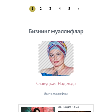
1
2
3
4
5
»
Бизнинг муаллифлар
Славуцкая Надежда
Барча муаллифлар
ФОТОҲИСОБОТ