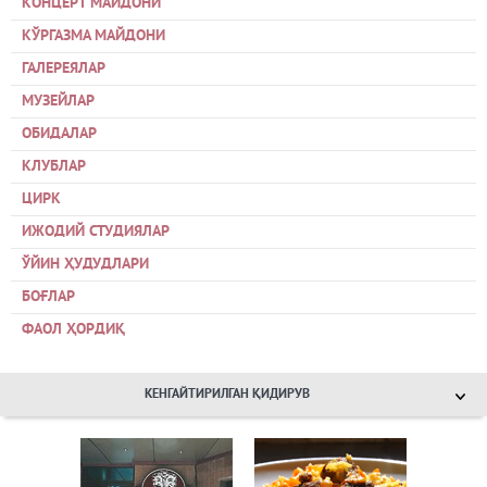
КОНЦЕРТ МАЙДОНИ
КЎРГАЗМА МАЙДОНИ
ГАЛЕРЕЯЛАР
МУЗЕЙЛАР
ОБИДАЛАР
КЛУБЛАР
ЦИРК
ИЖОДИЙ СТУДИЯЛАР
ЎЙИН ҲУДУДЛАРИ
БОҒЛАР
ФАОЛ ҲОРДИҚ
КЕНГАЙТИРИЛГАН ҚИДИРУВ