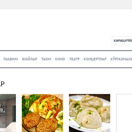
КИРИШ/РЎЙ
L
ТАҚВИМ
ЖОЙЛАР
ТАОМ
КИНО
ТЕАТР
КОНЦЕРТЛАР
КЎРГАЗМАЛ
АР