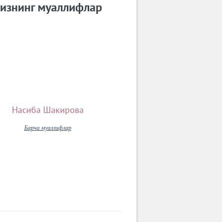
изнинг муаллифлар
Насиба Шакирова
Барча муаллифлар