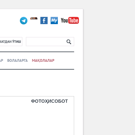
ХАТДАН ЎТИШ
АР
БОЛАЛАРГА
МАҚОЛАЛАР
ФОТОҲИСОБОТ