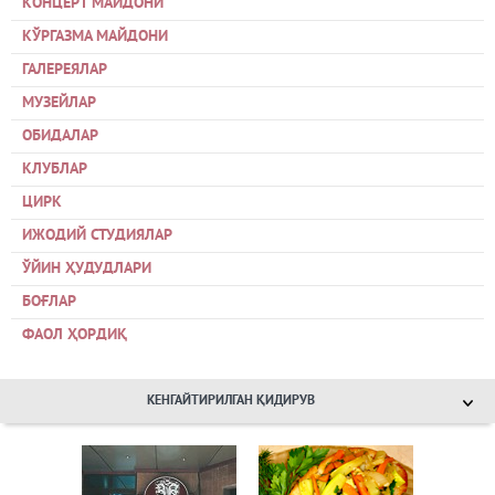
КОНЦЕРТ МАЙДОНИ
КЎРГАЗМА МАЙДОНИ
ГАЛЕРЕЯЛАР
МУЗЕЙЛАР
ОБИДАЛАР
КЛУБЛАР
ЦИРК
ИЖОДИЙ СТУДИЯЛАР
ЎЙИН ҲУДУДЛАРИ
БОҒЛАР
ФАОЛ ҲОРДИҚ
КЕНГАЙТИРИЛГАН ҚИДИРУВ