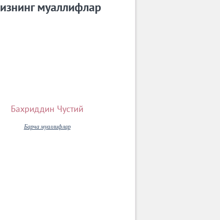
изнинг муаллифлар
Бахриддин Чустий
Барча муаллифлар