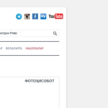
ХАТДАН ЎТИШ
АР
БОЛАЛАРГА
МАҚОЛАЛАР
ФОТОҲИСОБОТ