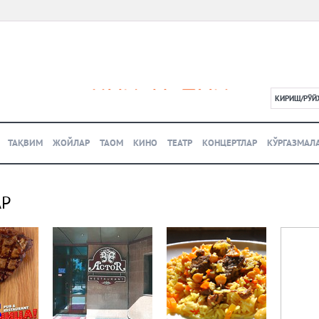
КИРИШ/РЎЙ
L
ТАҚВИМ
ЖОЙЛАР
ТАОМ
КИНО
ТЕАТР
КОНЦЕРТЛАР
КЎРГАЗМАЛ
АР