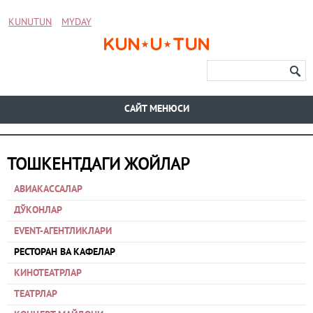
KUNUTUN
MYDAY
CАЙТ МЕНЮСИ
ТОШКЕНТДАГИ ЖОЙЛАР
АВИАКАССАЛАР
ДЎКОНЛАР
EVENT-АГЕНТЛИКЛАРИ
РЕСТОРАН ВА КАФЕЛАР
КИНОТЕАТРЛАР
ТЕАТРЛАР