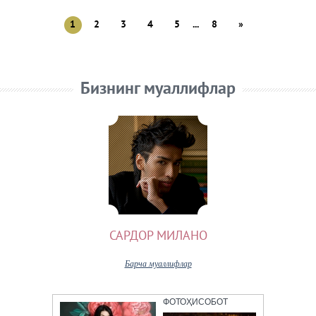
1
2
3
4
5
...
8
»
Бизнинг муаллифлар
САРДОР МИЛАНО
Барча муаллифлар
ФОТОҲИСОБОТ