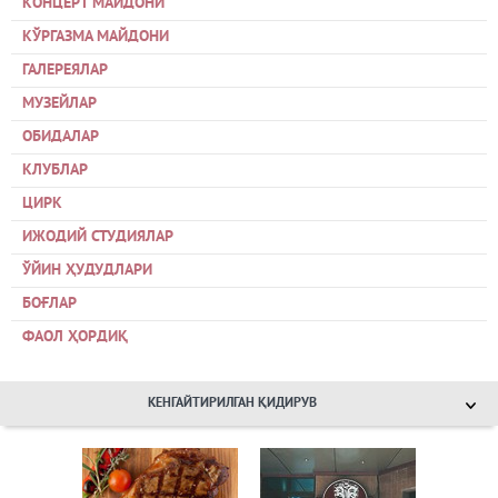
КОНЦЕРТ МАЙДОНИ
КЎРГАЗМА МАЙДОНИ
ГАЛЕРЕЯЛАР
МУЗЕЙЛАР
ОБИДАЛАР
КЛУБЛАР
ЦИРК
ИЖОДИЙ СТУДИЯЛАР
ЎЙИН ҲУДУДЛАРИ
БОҒЛАР
ФАОЛ ҲОРДИҚ
КЕНГАЙТИРИЛГАН ҚИДИРУВ