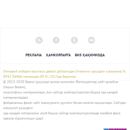
РЕКЛАМА
ҲАМКОРЛАРГА
БИЗ ҲАҚИМИЗДА
Оммавий ахборот воситаси давлат рўйхатидан ўтганлиги ҳақидаги гувоҳнома №
0942 ЎзМАА томонидан 09.01.2013да берилган
© 2013-2020 Барча ҳуқуқлар ҳимоя қилинган. Фотосуратлар, сайт дизайни
(ташқи безаги),
муаллифлик материаллари, ёки сайтда жойлаштирилган бошқа ҳар қандай
материаллардан
фойдаланиш фақат сайт маъмурияти рухсати билан амалга оширилади. Сайтдан
маълумот руҳидаги
ҳар қандай материални олиб бошқа сайтда жойлаштирилганда манбага фаол
ҳавола кўрсатилиши шарт.