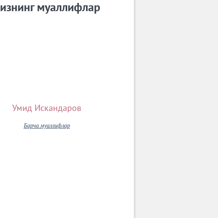
изнинг муаллифлар
Умид Искандаров
Барча муаллифлар