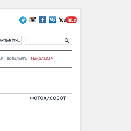
ХАТДАН ЎТИШ
АР
БОЛАЛАРГА
МАҚОЛАЛАР
ФОТОҲИСОБОТ