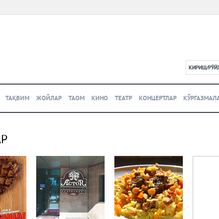
КИРИШ/РЎЙ
L
ТАҚВИМ
ЖОЙЛАР
ТАОМ
КИНО
ТЕАТР
КОНЦЕРТЛАР
КЎРГАЗМАЛ
АР