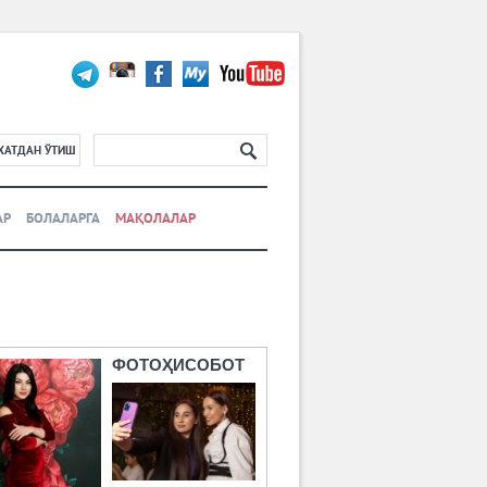
ХАТДАН ЎТИШ
АР
БОЛАЛАРГА
МАҚОЛАЛАР
ФОТОҲИСОБОТ