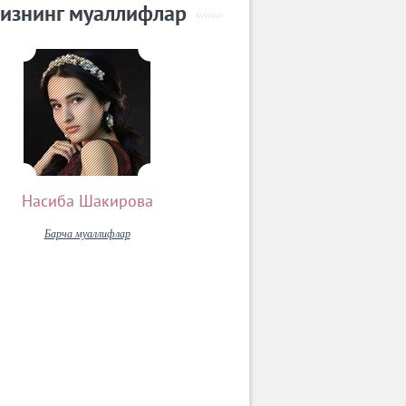
изнинг муаллифлар
Насиба Шакирова
Барча муаллифлар