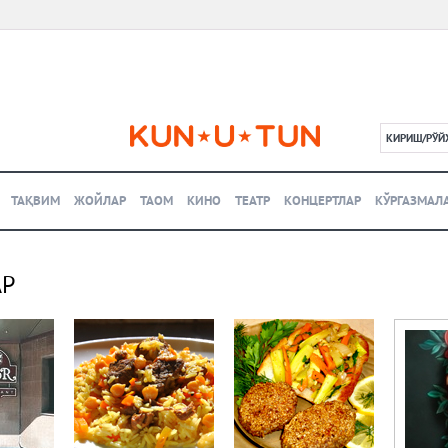
КИРИШ/РЎЙ
L
ТАҚВИМ
ЖОЙЛАР
ТАОМ
КИНО
ТЕАТР
КОНЦЕРТЛАР
КЎРГАЗМАЛ
АР